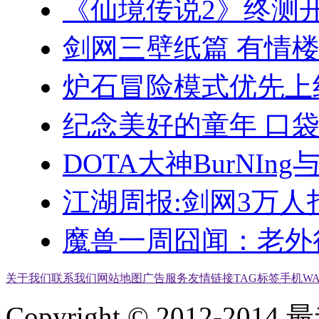
《仙境传说2》终测
剑网三壁纸篇 有情
炉石冒险模式优先上
纪念美好的童年 口袋
DOTA大神BurNI
江湖周报:剑网3万人
魔兽一周囧闻：老外
关于我们
联系我们
网站地图
广告服务
友情链接
TAG标签
手机W
Copyright © 2012-2