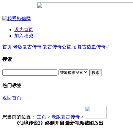
设为首页
加入收藏
首页
老版复古传奇
复古传奇公益服
复古热血传奇sf
搜索
搜索
热门标签
返回首页
您当前的位置：
主页
>
老版复古传奇
>
《仙境传说2》终测开启 最新视频截图放出