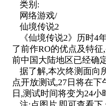
类别:
网络游戏/
仙境传说2
《仙境传说2》历时4年
了前作RO的优点及特征
前中国大陆地区已经确
据了解,本次终测面向所
点开放测试,27日将在下
日,测试时间将变为24
注:点图片,即可查看下