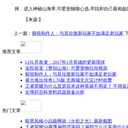
择。进入神秘山海界,可爱宠物随心选,寻找和自己最相趁
【来源:】
上一篇：
裂痕制作人：与其拉拢新玩家不如满足老玩家
推荐文章
LOL开发者：2017年1月英雄的更新现状
全民抓宠《梦回山海》可爱宠物任你挑选
裂痕制作人：与其拉拢新玩家不如满足老玩家
盛大推出传奇1.76版 无商城无元宝计时收费
王者荣耀为什么亚瑟宫本这种英雄不用蓝？ 不用蓝
女弹药百科资料武器装备分析
热门文章
暗黑风格小品级网游《火炬之光》最新截图
王者荣耀S8赛季扁鹊厉害吗？扁鹊怎么出装用什么