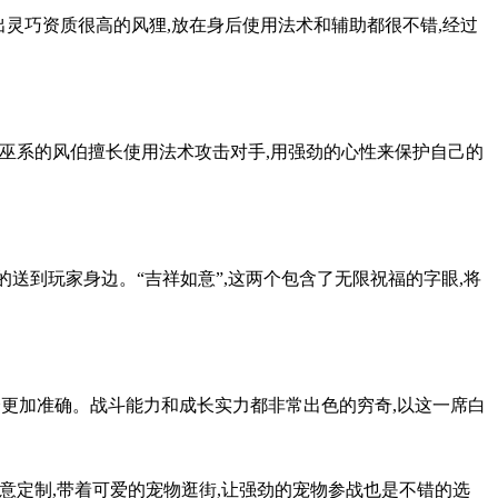
出灵巧资质很高的风狸,放在身后使用法术和辅助都很不错,经过
神巫系的风伯擅长使用法术攻击对手,用强劲的心性来保护自己的
送到玩家身边。“吉祥如意”,这两个包含了无限祝福的字眼,将
述会更加准确。战斗能力和成长实力都非常出色的穷奇,以这一席白
意定制,带着可爱的宠物逛街,让强劲的宠物参战也是不错的选