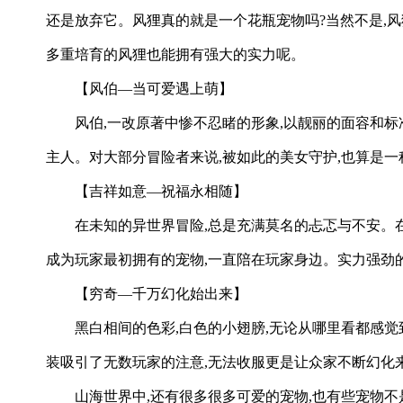
还是放弃它。风狸真的就是一个花瓶宠物吗?当然不是,风
多重培育的风狸也能拥有强大的实力呢。
【风伯—当可爱遇上萌】
风伯,一改原著中惨不忍睹的形象,以靓丽的面容和
主人。对大部分冒险者来说,被如此的美女守护,也算是一
【吉祥如意—祝福永相随】
在未知的异世界冒险,总是充满莫名的忐忑与不安。在
成为玩家最初拥有的宠物,一直陪在玩家身边。实力强劲
【穷奇—千万幻化始出来】
黑白相间的色彩,白色的小翅膀,无论从哪里看都感觉
装吸引了无数玩家的注意,无法收服更是让众家不断幻化
山海世界中,还有很多很多可爱的宠物,也有些宠物