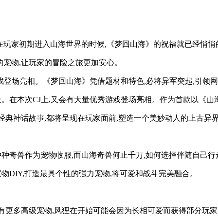
玩家初期进入山海世界的时候,《梦回山海》的祝福就已经悄悄的
的宠物,让玩家的冒险之旅更加安心。
戏登场亮相。《梦回山海》凭借题材和特色,必将异军突起,引领
的对象。在本次CJ上,又会有大量优秀游戏登场亮相。作为首款以
经典神话故事,都将呈现在玩家面前,塑造一个美妙动人的上古异
种奇兽作为宠物收服,而山海奇兽何止千万,如何选择伴随自己行
DIY,打造最具个性的强力宠物,将可爱和战斗完美融合。
期有更多高级宠物,风狸在开始可能会因为长相可爱而获得部分玩家