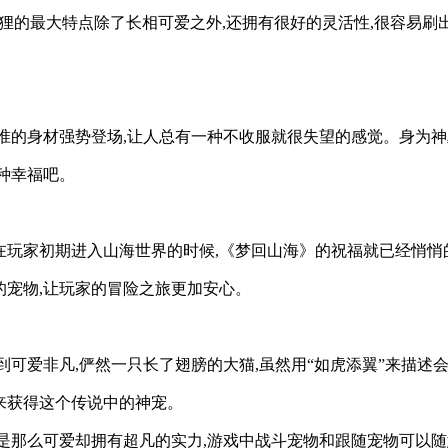
狸的最大特点除了长相可爱之外,还拥有很好的灵活性,很容易刷
标准的身材强势登场,让人总有一种不收服就很失望的感觉。身为
种幸福吧。
玩家初期进入山海世界的时候,《梦回山海》的祝福就已经悄悄的
的宠物,让玩家的冒险之旅更加安心。
到可爱非凡,俨然一只长了翅膀的大猫,虽然用“如虎添翼”来描
来获得这个传说中的神宠。
不是那么可爱却拥有超凡的实力,游戏中战斗宠物和跟随宠物可以随