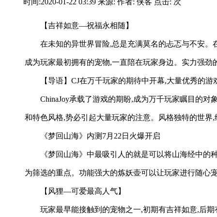
时间:2020-01-22 03:39 来源: 作者: 侠客 点击:
次
【吉祥如意—祝福永相随】
在未知的异世界冒险,总是充满莫名的忐忑与不安。在
成为玩家最初拥有的宠物,一直陪在玩家身边。实力强劲
【导语】CJ在万千玩家的期待中开幕,大量优秀的游
ChinaJoy承载了游戏的期盼,成为万千玩家瞩目
和特色风格,势必引起大量玩家的注意。风格独特的世界,
《梦回山海》内测7月22日火爆开启
《梦回山海》中最吸引人的就是可以将山海经中的种
为筛选的重点。功能强大的炼妖壶可以让玩家进行随心宠物
【风狸—可爱最高人气】
玩家最早能接触到的宠物之一,初期有吉祥如意,后