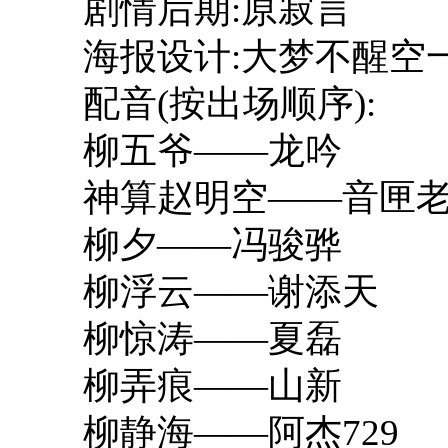
剧情后期:原寂言
海报设计:大梦不醒空
配音(按出场顺序):
柳五爷——龙吟
神算赵明空——音匣
柳夕——冯骏骅
柳浮云——谢添天
柳惊涛——夏磊
柳弄痕——山新
柳静海——阿杰729