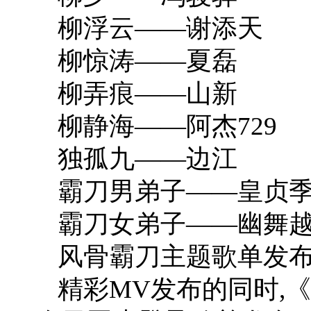
柳浮云——谢添天
柳惊涛——夏磊
柳弄痕——山新
柳静海——阿杰729
独孤九——边江
霸刀男弟子——皇贞
霸刀女弟子——幽舞
风骨霸刀主题歌单发
精彩MV发布的同时,