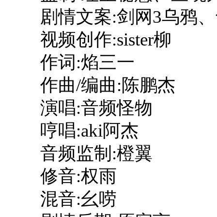
剧情文案:剑网3乌鸦
视频创作:sister柳
作词:焰三一
作曲/编曲:陈鹏杰
演唱:音频怪物
哼唱:aki阿杰
音频监制:橙翼
修音:权雨
混音:幺唠