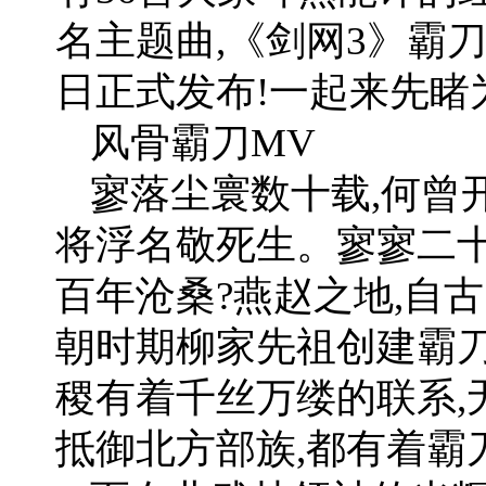
名主题曲,《剑网3》霸
日正式发布!一起来先睹
风骨霸刀MV
寥落尘寰数十载,何曾
将浮名敬死生。寥寥二十
百年沧桑?燕赵之地,自
朝时期柳家先祖创建霸刀
稷有着千丝万缕的联系,
抵御北方部族,都有着霸