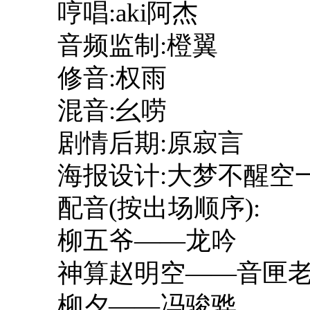
哼唱:aki阿杰
音频监制:橙翼
修音:权雨
混音:幺唠
剧情后期:原寂言
海报设计:大梦不醒空
配音(按出场顺序):
柳五爷——龙吟
神算赵明空——音匣
柳夕——冯骏骅