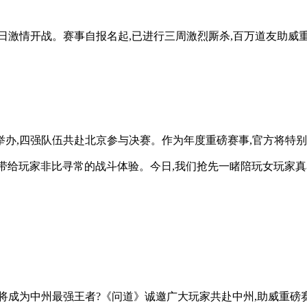
明日激情开战。赛事自报名起,已进行三周激烈厮杀,百万道友助威
盛大举办,四强队伍共赴北京参与决赛。作为年度重磅赛事,官方将
带给玩家非比寻常的战斗体验。今日,我们抢先一睹陪玩女玩家真
为中州最强王者?《问道》诚邀广大玩家共赴中州,助威重磅赛事。玩家参