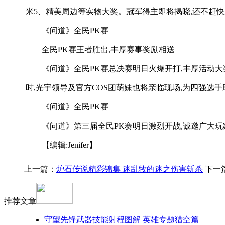
米5、精美周边等实物大奖。冠军得主即将揭晓,还不赶
《问道》全民PK赛
全民PK赛王者胜出,丰厚赛事奖励相送
《问道》全民PK赛总决赛明日火爆开打,丰厚活动大
时,光宇领导及官方COS团萌妹也将亲临现场,为四强选
《问道》全民PK赛
《问道》第三届全民PK赛明日激烈开战,诚邀广大玩
【编辑:Jenifer】
上一篇：
炉石传说精彩锦集 迷乱牧的迷之伤害斩杀
下一
推荐文章
守望先锋武器技能射程图解 英雄专题猎空篇