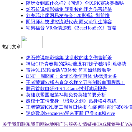
陪玩女到底什么样?《问道》全民PK赛决赛揭秘
炉石传说精彩锦集 迷乱牧的迷之伤害斩杀
刘亦菲出席网易发布会 520影视计划前瞻
阴阳师斗技强控流派代表 雨火流衍生阵容
宅男福音 VR色情游戏《BeacHouSeX》首曝
热门文章
炉石传说精彩锦集 迷乱牧的迷之伤害斩杀
神级GIF:青春期的躁动谁没有?妹子独特剥蕉姿势
雷神911M铂金版VR体验 简直如丝般顺滑
DNF一周囧闻：金馆长微笑附体 缺德货太多
王者荣耀S7橘右京怎么样？刀光剑影血雨腥风！
腾讯首款自研FPS T-Game封测试玩报告
英雄联盟国服第24期免费英雄简要分析
嫩模于芷晴变身 《暗影之剑》贴身格斗教练
王者荣耀KPL第二周首日快报 仙阁何时能打破0胜
迷你歌剧SenzaPeso迎来更新 已登Rift和Vive
关于我们
联系我们
网站地图
广告服务
友情链接
TAG标签
手机W