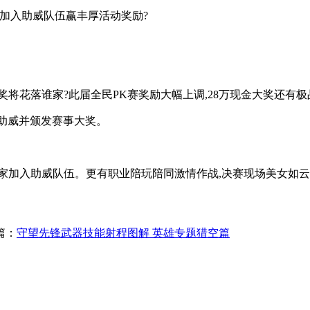
快加入助威队伍赢丰厚活动奖励?
奖将花落谁家?此届全民PK赛奖励大幅上调,28万现金大奖还
手助威并颁发赛事大奖。
家加入助威队伍。更有职业陪玩陪同激情作战,决赛现场美女如云
篇：
守望先锋武器技能射程图解 英雄专题猎空篇