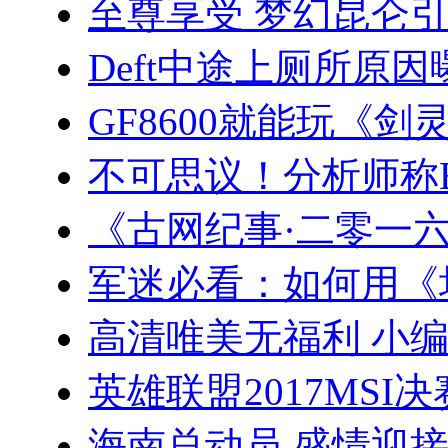
至尊享受 梦幻昆仑引
Deft中途上厕所原
GF8600就能玩《剑
不可思议！分析师称E
《古网纪事·二零一
军迷必看：如何用《
高清唯美无福利 小编
英雄联盟2017MSI
海南总动员 盛情迎